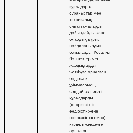
материалдарға және
құралдарға
сұраныстар мен
техникалық
сипаттамаларды
дайындайды және
олардың дұрыс
пайдаланылуын
бақылайды. Қосалқы
бөлшектер мен
жабдықтарды
жеткізуге арналған
өндірістік
ұйымдармен,
сондай-ақ негізгі
құралдарды
(өнеркәсіптік,
өндірістік және
өнеркәсіптік емес)
күрделі жөндеуге
арналған