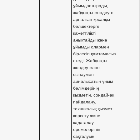
ұйымдастырады,
жабдықты жөндеуге
арналған қосалқы
бөлшектерге
қажеттілікті
анықтайды және
ұйымды олармен
бірлесіп қамтамасыз
етеді. Жабдықты
жөндеу және
сынаумен
айналысатын ұйым
бөлімдерінің
қызметін, сондай-ақ
пайдалану,
техникалық қызмет
көрсету және
қадағалау
ережелерінің
сақталуын