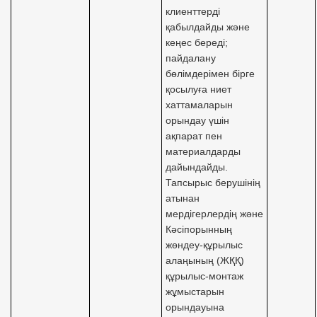
клиенттерді
қабылдайды және
кеңес береді;
пайдалану
бөлімдерімен бірге
қосылуға ниет
хаттамаларын
орындау үшін
ақпарат пен
материалдарды
дайындайды.
Тапсырыс берушінің
атынан
мердігерлердің және
Кәсіпорынның
жөндеу-құрылыс
алаңының (ЖҚҚ)
құрылыс-монтаж
жұмыстарын
орындауына