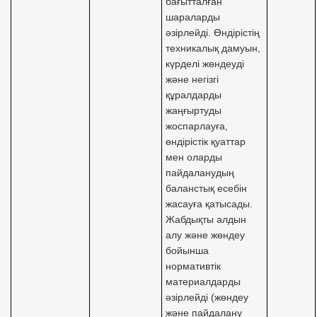
бағытталған
шараларды
әзірлейді. Өндірістің
техникалық дамуын,
күрделі жөндеуді
және негізгі
құралдарды
жаңғыртуды
жоспарлауға,
өндірістік қуаттар
мен оларды
пайдаланудың
баланстық есебін
жасауға қатысады.
Жабдықты алдын
алу және жөндеу
бойынша
нормативтік
материалдарды
әзірлейді (жөндеу
және пайдалану