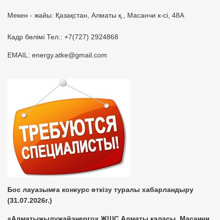
Мекен - жайы: Қазақстан, Алматы қ., Масанчи к-сі, 48А
Кадр бөлімі Тел.: +7(727) 2924868
EMAIL: energy.atke@gmail.com
Бос лауазымға конкурс өткізу туралы хабарландыру
(31.07.2026г.)
«Алматыжылужайэнерго» ЖШС Алматы қаласы, Масанчи