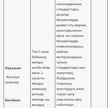
шығындарының
стандарттары,
қосалқы
бөлшектердің
қызмет ету мерзімі,
ауыстырылатын
және тез тозатын
бөлшектердің
номенклатурасы,
Тиісті сала
майлау
бойынша
материалдарын
жоғары
тұтыну
кәсіби білім
стандарттары мен
Лауазым:
және 1-
лимиттері).
Жетекші
санатты
Жабдықтың
инженер
жөндеу
тозуының,
инженері
апаттардың және
ретінде
тоқтап қалу
кемінде үш
уақытының арту
Бөлімше:
жылдық
себептерін