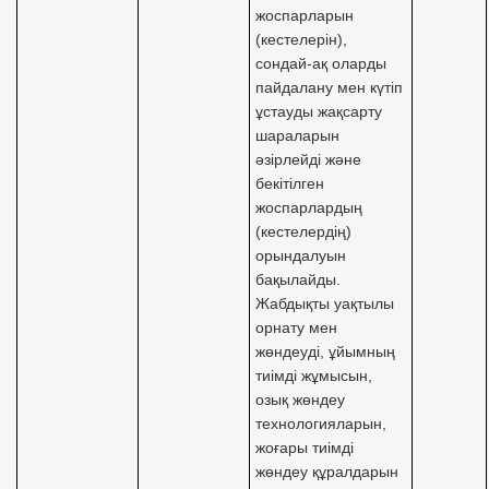
жоспарларын
(кестелерін),
сондай-ақ оларды
пайдалану мен күтіп
ұстауды жақсарту
шараларын
әзірлейді және
бекітілген
жоспарлардың
(кестелердің)
орындалуын
бақылайды.
Жабдықты уақтылы
орнату мен
жөндеуді, ұйымның
тиімді жұмысын,
озық жөндеу
технологияларын,
жоғары тиімді
жөндеу құралдарын