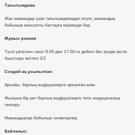
Тағылымдама
Жас мамандар үшін тағылымдамадан өтуге, мамандық
бойынша мансапты бастауға мүмкіндік бар.
Жұмыс режимі
Түскі үзіліспен сағат 8.00-ден 17.00-ге дейінгі бес күндік кесте.
Ауыстыру кестесі 2/2
Сондай-ақ ұсынылған:
Арнайы. барлық өндірушілерге арналған киім.
Жылына бір рет барлық өндірушілерге тегін медициналық
тексеру.
Мамандықтар бойынша тәлімгерлер.
Байланыс: