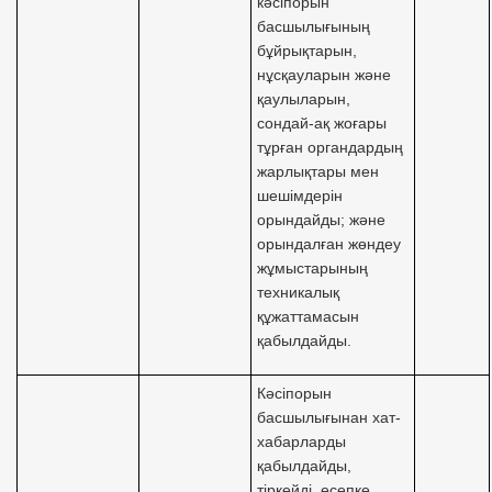
кәсіпорын
басшылығының
бұйрықтарын,
нұсқауларын және
қаулыларын,
сондай-ақ жоғары
тұрған органдардың
жарлықтары мен
шешімдерін
орындайды; және
орындалған жөндеу
жұмыстарының
техникалық
құжаттамасын
қабылдайды.
Кәсіпорын
басшылығынан хат-
хабарларды
қабылдайды,
тіркейді, есепке