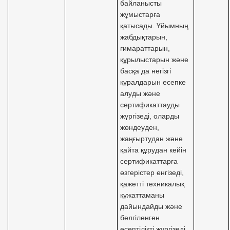
байланысты
жұмыстарға
қатысады. Ұйымның
жабдықтарын,
ғимараттарын,
құрылыстарын және
басқа да негізгі
құралдарын есепке
алуды және
сертификаттауды
жүргізеді, оларды
жөндеуден,
жаңғыртудан және
қайта құрудан кейін
сертификаттарға
өзгерістер енгізеді,
қажетті техникалық
құжаттаманы
дайындайды және
белгіленген
есептілікті жүргізеді.