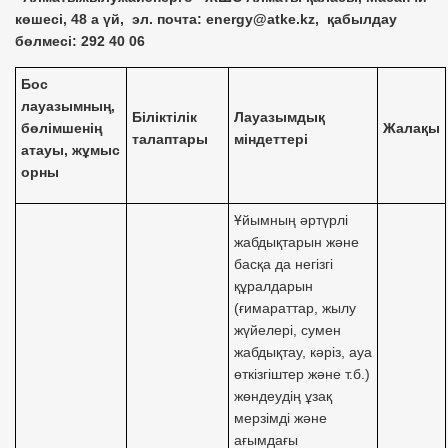
көшесі, 48 а үй, эл. почта:
energy@atke.kz
, қабылдау
бөлмесі: 292 40 06
Бос
лауазымның,
Біліктілік
Лауазымдық
бөлімшенің
Жалақы
талаптары
міндеттері
атауы, жұмыс
орны
Ұйымның әртүрлі
жабдықтарын және
басқа да негізгі
құралдарын
(ғимараттар, жылу
жүйелері, сумен
жабдықтау, кәріз, ауа
өткізгіштер және т.б.)
жөндеудің ұзақ
мерзімді және
ағымдағы