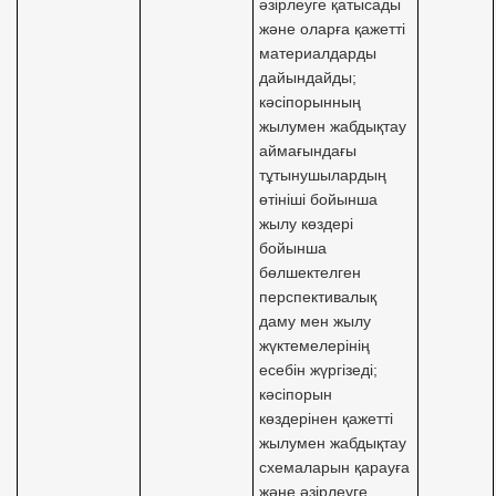
әзірлеуге қатысады
және оларға қажетті
материалдарды
дайындайды;
кәсіпорынның
жылумен жабдықтау
аймағындағы
тұтынушылардың
өтініші бойынша
жылу көздері
бойынша
бөлшектелген
перспективалық
даму мен жылу
жүктемелерінің
есебін жүргізеді;
кәсіпорын
көздерінен қажетті
жылумен жабдықтау
схемаларын қарауға
және әзірлеуге