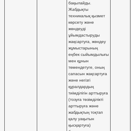
бақылайды.
Жабдықты
техникалық қызмет
көрсету және
жөндеуді
ұйымдастыруды
жақсартуға, жөндеу
жұмыстарының
еңбек сыйымдылығы
мен құнын
төмендетуге, оның
сапасын жақсартуға
және негізгі
құралдардың
тиімділігін арттыруға
(тозуға төзімділікті
арттыруға және
жабдықтың тоқтап
қалу уақытын
қысқартуға)