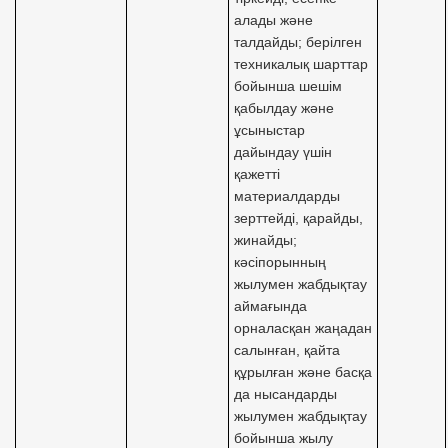
алады және
талдайды; берілген
техникалық шарттар
бойынша шешім
қабылдау және
ұсыныстар
дайындау үшін
қажетті
материалдарды
зерттейді, қарайды,
жинайды;
кәсіпорынның
жылумен жабдықтау
аймағында
орналасқан жаңадан
салынған, қайта
құрылған және басқа
да нысандарды
жылумен жабдықтау
бойынша жылу