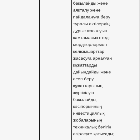
бақылайды және
аяқталу және
пайдалануға беру
туралы актілердің
дұрыс жасалуын
қамтамасыз етеді;
мердігерлермен
келісімшарттар
жасасуға арналған
құжаттарды
дайындайды және
есеп беру
құжаттарының
жүргізілуін
бақылайды;
кәсіпорынның
инвестициялық
жобаларының
техникалық бөлігін
әзірлеуге қатысады;