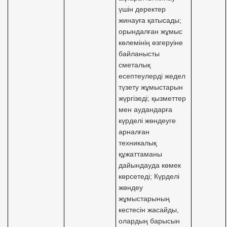
үшін деректер
жинауға қатысады;
орындалған жұмыс
көлемінің өзгеруіне
байланысты
сметалық
есептеулерді жедел
түзету жұмыстарын
жүргізеді; қызметтер
мен аудандарға
күрделі жөндеуге
арналған
техникалық
құжаттаманы
дайындауда көмек
көрсетеді; Күрделі
жөндеу
жұмыстарының
кестесін жасайды,
олардың барысын