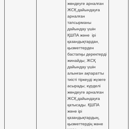
жөндеуге арналған
ЖСҚ дайындауға
арналған
тапсырманы
дайындау үшін
ҚШПА және ірі
қазандықтардан,
қызметтерден
бастапқы деректерді
жинайды; ЖСҚ
дайындау үшін
алынған ақпаратты
тиісті тіркеуді жүзеге
асырады; күрделі
жөндеуге арналған
ЖСҚ дайындауға
қатысады. ҚШПА
және ірі
қазандықтардың,
қызметтердің және