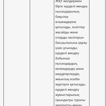
ЖҚУ өкілдерімен
бірге күрделі жөндеу
нысандарының
бақылау
өлшемдеріне
қатысады, есептер
жасайды және
оларды кәсіпорын
басшылығына қарау
үшін ұсынады;
күрделі жөндеу
бойынша
нысандардың,
көлемдердің және
мердігерлердің
жиынтық есебін
жүргізуге қатысады;
күрделі жөндеу
жұмыстарының
орындалуы туралы
ақпаратты жинау