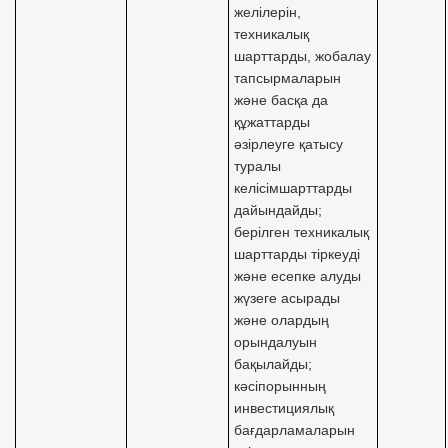
желілерін,
техникалық
шарттарды, жобалау
тапсырмаларын
және басқа да
құжаттарды
әзірлеуге қатысу
туралы
келісімшарттарды
дайындайды;
берілген техникалық
шарттарды тіркеуді
және есепке алуды
жүзеге асырады
және олардың
орындалуын
бақылайды;
кәсіпорынның
инвестициялық
бағдарламаларын