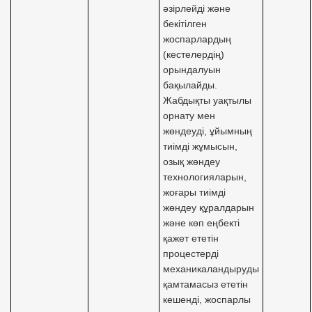
әзірлейді және
бекітілген
жоспарлардың
(кестелердің)
орындалуын
бақылайды.
Жабдықты уақтылы
орнату мен
жөндеуді, ұйымның
тиімді жұмысын,
озық жөндеу
технологияларын,
жоғары тиімді
жөндеу құралдарын
және көп еңбекті
қажет ететін
процестерді
механикаландыруды
қамтамасыз ететін
кешенді, жоспарлы