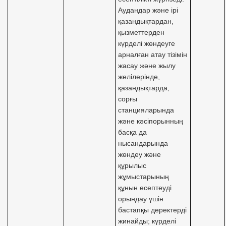
Аудандар және ірі
қазандықтардан,
қызметтерден
күрделі жөндеуге
арналған атау тізімін
жасау және жылу
желілерінде,
қазандықтарда,
сорғы
станцияларында
және кәсіпорынның
басқа да
нысандарында
жөндеу және
құрылыс
жұмыстарының
құнын есептеуді
орындау үшін
бастапқы деректерді
жинайды; күрделі