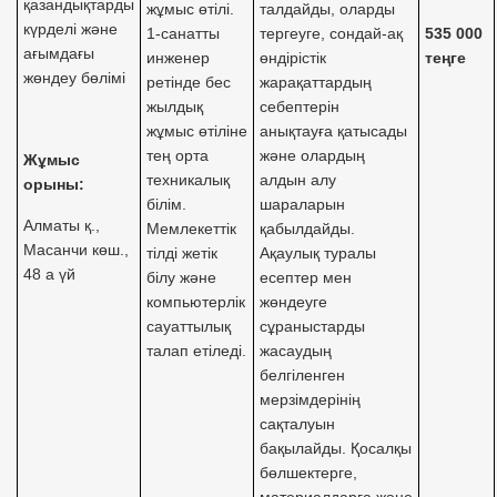
қазандықтарды
жұмыс өтілі.
талдайды, оларды
күрделі және
1-санатты
тергеуге, сондай-ақ
535 000
ағымдағы
инженер
өндірістік
теңге
жөндеу бөлімі
ретінде бес
жарақаттардың
жылдық
себептерін
жұмыс өтіліне
анықтауға қатысады
тең орта
және олардың
Жұмыс
техникалық
алдын алу
орыны
:
білім.
шараларын
Алматы қ.,
Мемлекеттік
қабылдайды.
Масанчи көш.,
тілді жетік
Ақаулық туралы
48 а үй
білу және
есептер мен
компьютерлік
жөндеуге
сауаттылық
сұраныстарды
талап етіледі.
жасаудың
белгіленген
мерзімдерінің
сақталуын
бақылайды. Қосалқы
бөлшектерге,