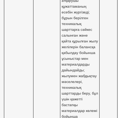
атқарушы
құжаттаманың
есебін жүргізеді;
бұрын берілген
техникалық
шарттарға сәйкес
салынған және
қайта құрылған жылу
желілерін балансқа
қабылдау бойынша
ұсыныстар мен
материалдарды
дайындайды;
жылумен жабдықтау
мәселелері,
техникалық
шарттарды беру, бұл
үшін қажетті
бастапқы
материалдар көлемі
бойынша