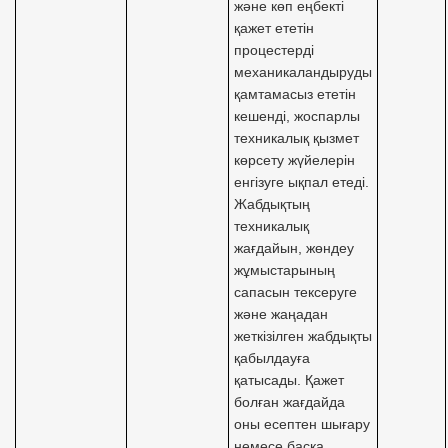
және көп еңбекті
қажет ететін
процестерді
механикаландыруды
қамтамасыз ететін
кешенді, жоспарлы
техникалық қызмет
көрсету жүйелерін
енгізуге ықпал етеді.
Жабдықтың
техникалық
жағдайын, жөндеу
жұмыстарының
сапасын тексеруге
және жаңадан
жеткізілген жабдықты
қабылдауға
қатысады. Қажет
болған жағдайда
оны есептен шығару
немесе басқа