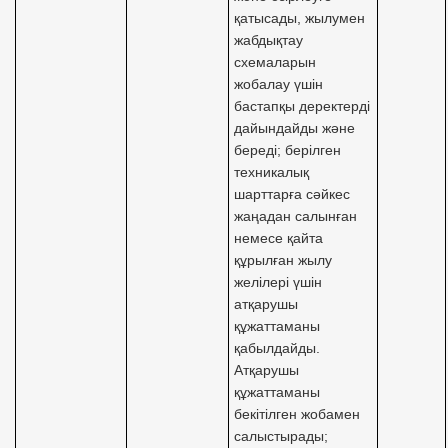
қатысады, жылумен
жабдықтау
схемаларын
жобалау үшін
бастапқы деректерді
дайындайды және
береді; берілген
техникалық
шарттарға сәйкес
жаңадан салынған
немесе қайта
құрылған жылу
желілері үшін
атқарушы
құжаттаманы
қабылдайды.
Атқарушы
құжаттаманы
бекітілген жобамен
салыстырады;