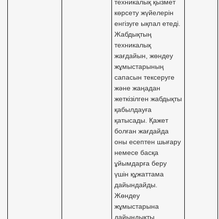
техникалық қызмет
көрсету жүйелерін
енгізуге ықпал етеді.
Жабдықтың
техникалық
жағдайын, жөндеу
жұмыстарының
сапасын тексеруге
және жаңадан
жеткізілген жабдықты
қабылдауға
қатысады. Қажет
болған жағдайда
оны есептен шығару
немесе басқа
ұйымдарға беру
үшін құжаттама
дайындайды.
Жөндеу
жұмыстарына
дайындықты