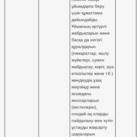
ұйымдарға беру
үшін құжаттама
дайындайды.
Ұйымның әртүрлі
жабдықтарын және
басқа да негізгі
құралдарын
(ғимараттар, жылу
жүйелері, сумен
жабдықтау, кәріз, ауа
өткізгіштер және т.б.)
жөндеудің ұзақ
мерзімді және
ағымдағы
жоспарларын
(кестелерін),
сондай-ақ оларды
пайдалану мен күтіп
ұстауды жақсарту
шараларын