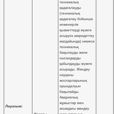
техникалық
қадағалауды
(техникалық
қадағалау бойынша
инженерлік
қызметтерді жүзеге
асыруға аккредиттеу
жағдайында) немесе
техникалық
бақылауды және
нысандарды
қабылдауды жүзеге
асырады. Жөндеу
науқаны
жоспарларының
орындалуын
бақылайды.
Авариялық
жұмыстар мен
Лауазым:
ағымдағы жөндеу