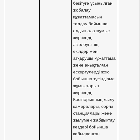
бекітуге ұсынылған
жобалау
құжаттамасын
талдау бойынша
алдын ала жұмыс
жүргізеді;
әзірлеушінің
өкілдерімен
атқарушы құжаттама
және анықталған
ескертулерді жою
бойынша түсіндірме
жұмыстарын
жүргізеді;
Кәсіпорынның жылу
камералары, сорғы
станциялары және
жылумен жабдықтау
көздері бойынша
қабылданған