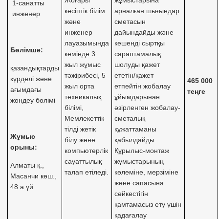
Жоғары
жұмыстарына
1-санатты
кәсіптік білім
арналған шығындар
инженер
және
сметасын
инженер
дайындайды және
лауазымында
кешенді сыртқы
Бөлімше:
кемінде 3
сараптамалық
жыл жұмыс
шолуды қажет
қазандықтарды
тәжірибесі, 5
ететін/қажет
күрделі және
465 000
жыл орта
етпейтін жобалау
ағымдағы
теңге
техникалық
ұйымдарынан
жөндеу бөлімі
білімі,
әзірленген жобалау-
Мемлекеттік
сметалық
тілді жетік
құжаттаманы
Жұмыс
білу және
қабылдайды.
орыны
:
компьютерлік
Құрылыс-монтаж
сауаттылық
жұмыстарының
Алматы қ.,
талап етіледі.
көлеміне, мерзіміне
Масанчи көш.,
және сапасына
48 а үй
сәйкестігін
қамтамасыз ету үшін
қадағалау