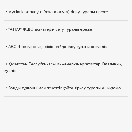
• Мүліктік жалдауға (жалға алуға) беру туралы ереже
• "АТКЭ" ЖШС активтерін сату туралы ереже
• АВС-4 ресурстық әдісін пайдалану құқығына куәлік
• Қазақстан Республикасы инженер-энергетиктер Одағының
куәлігі
• Заңды тұлғаны мемлекеттік қайта тіркеу туралы анықтама