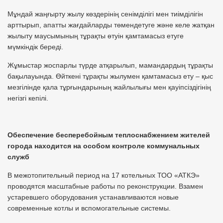
Мұндай жаңғырту жылу көздерінің сенімділігі мен тиімділігін
арттырып, апатты жағдайларды төмендетуге және келе жатқан
жылыту маусымының тұрақты өтуін қамтамасыз етуге
мүмкіндік береді.
Жұмыстар жоспарлы түрде атқарылып, мамандардың тұрақты
бақылауында. Өйткені тұрақты жылумен қамтамасыз ету – қыс
мезгілінде қала тұрғындарының жайлылығы мен қауіпсіздігінің
негізгі кепілі.
Обеспечение бесперебойн
ым
теплоснабжени
ем
жителей
города находится на особом контроле коммунальных
служб
В межотопительный период на 17 котельных ТОО «АТКЭ»
проводятся масштабные работы по реконструкции. Взамен
устаревшего оборудования устанавливаются новые
современные котлы и вспомогательные системы.